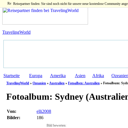
Reisepartner finden: Sie sind noch nicht für unsere neue kostenlose Community ange
TravelingWorld
Startseite
Europa
Amerika
Asien
Afrika
Ozeanie
TravelingWorld
»
Ozeanien
»
Australien
»
Fotoalben: Australien
» Fotoalbum: Sydn
Fotoalbum:
Sydney (Australie
Von:
elli2008
Bilder:
186
Bild bewerten: