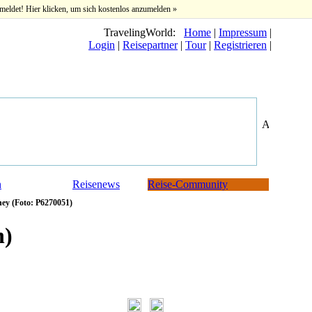
meldet! Hier klicken, um sich kostenlos anzumelden »
TravelingWorld:
Home
|
Impressum
|
Login
|
Reisepartner
|
Tour
|
Registrieren
|
n
Reisenews
Reise-Community
ey (Foto: P6270051)
n)