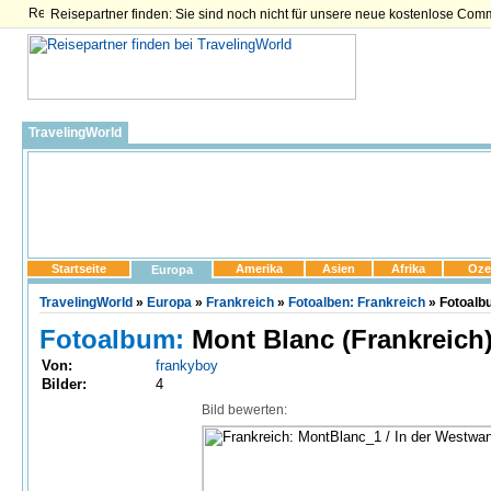
Reisepartner finden: Sie sind noch nicht für unsere neue kostenlose Com
TravelingWorld
Startseite
Amerika
Asien
Afrika
Oze
Europa
TravelingWorld
»
Europa
»
Frankreich
»
Fotoalben: Frankreich
» Fotoalb
Fotoalbum:
Mont Blanc (Frankreich
Von:
frankyboy
Bilder:
4
Bild bewerten: