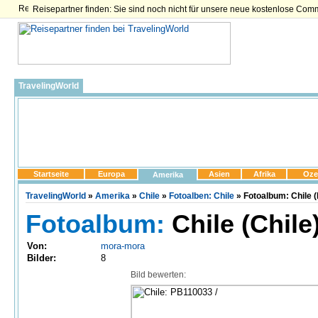
Reisepartner finden: Sie sind noch nicht für unsere neue kostenlose Com
TravelingWorld
Startseite
Europa
Asien
Afrika
Oze
Amerika
TravelingWorld
»
Amerika
»
Chile
»
Fotoalben: Chile
» Fotoalbum: Chile 
Fotoalbum:
Chile (Chile
Von:
mora-mora
Bilder:
8
Bild bewerten: