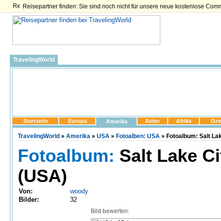
Reisepartner finden: Sie sind noch nicht für unsere neue kostenlose Com
TravelingWorld
Startseite
Europa
Asien
Afrika
Oze
Amerika
TravelingWorld
»
Amerika
»
USA
»
Fotoalben: USA
» Fotoalbum: Salt Lak
Fotoalbum:
Salt Lake C
(USA)
Von:
woody
Bilder:
32
Bild bewerten: