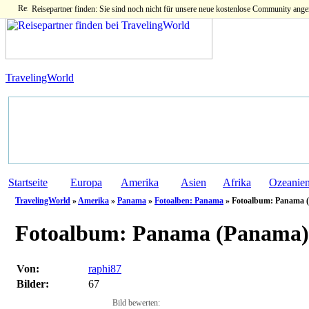
Reisepartner finden: Sie sind noch nicht für unsere neue kostenlose Community ange
TravelingWorld
Startseite
Europa
Amerika
Asien
Afrika
Ozeanie
TravelingWorld
»
Amerika
»
Panama
»
Fotoalben: Panama
» Fotoalbum: Panama (
Fotoalbum:
Panama (Panama)
Von:
raphi87
Bilder:
67
Bild bewerten: