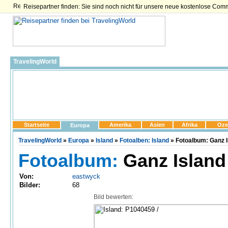
Reisepartner finden: Sie sind noch nicht für unsere neue kostenlose Com
TravelingWorld
Startseite
Amerika
Asien
Afrika
Oze
Europa
TravelingWorld
»
Europa
»
Island
»
Fotoalben: Island
» Fotoalbum: Ganz I
Fotoalbum:
Ganz Island 
Von:
eastwyck
Bilder:
68
Bild bewerten: