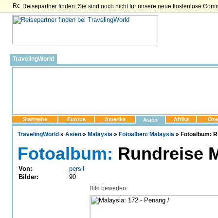
Reisepartner finden: Sie sind noch nicht für unsere neue kostenlose Com
TravelingWorld
Startseite
Europa
Amerika
Afrika
Oze
Asien
TravelingWorld
»
Asien
»
Malaysia
»
Fotoalben: Malaysia
» Fotoalbum: Ru
Fotoalbum:
Rundreise M
Von:
persil
Bilder:
90
Bild bewerten: