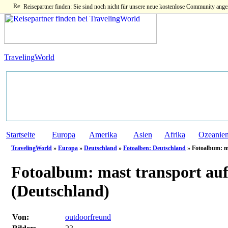
Reisepartner finden: Sie sind noch nicht für unsere neue kostenlose Community ange
TravelingWorld
Startseite
Europa
Amerika
Asien
Afrika
Ozeanie
TravelingWorld
»
Europa
»
Deutschland
»
Fotoalben: Deutschland
» Fotoalbum: m
Fotoalbum:
mast transport au
(Deutschland)
Von:
outdoorfreund