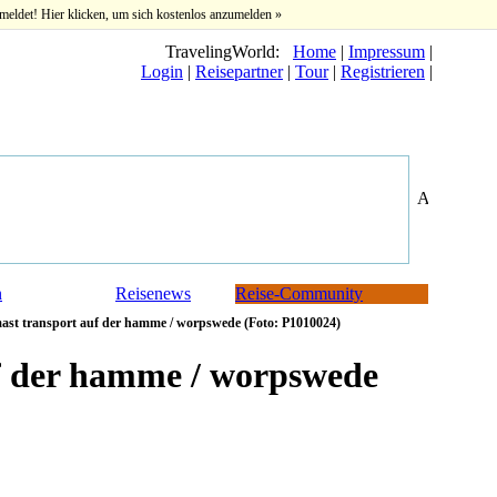
meldet! Hier klicken, um sich kostenlos anzumelden »
TravelingWorld:
Home
|
Impressum
|
Login
|
Reisepartner
|
Tour
|
Registrieren
|
n
Reisenews
Reise-Community
ast transport auf der hamme / worpswede (Foto: P1010024)
f der hamme / worpswede