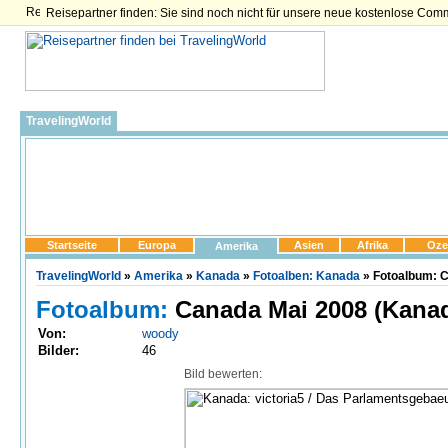
Reisepartner finden: Sie sind noch nicht für unsere neue kostenlose Com
TravelingWorld
Startseite
Europa
Asien
Afrika
Oze
Amerika
TravelingWorld
»
Amerika
»
Kanada
»
Fotoalben: Kanada
» Fotoalbum: C
Fotoalbum:
Canada Mai 2008 (Kana
Von:
woody
Bilder:
46
Bild bewerten: