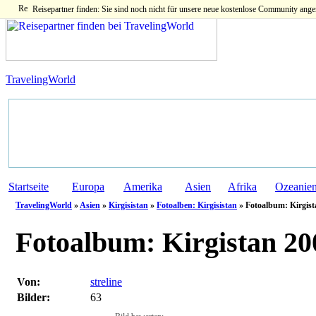
Reisepartner finden: Sie sind noch nicht für unsere neue kostenlose Community ange
TravelingWorld
Startseite
Europa
Amerika
Asien
Afrika
Ozeanie
TravelingWorld
»
Asien
»
Kirgisistan
»
Fotoalben: Kirgisistan
» Fotoalbum: Kirgist
Fotoalbum:
Kirgistan 200
Von:
streline
Bilder:
63