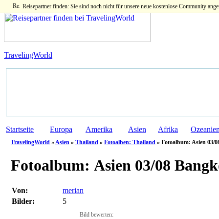
Reisepartner finden: Sie sind noch nicht für unsere neue kostenlose Community ange
TravelingWorld
Startseite
Europa
Amerika
Asien
Afrika
Ozeanie
TravelingWorld
»
Asien
»
Thailand
»
Fotoalben: Thailand
» Fotoalbum: Asien 03/0
Fotoalbum:
Asien 03/08 Bangk
Von:
merian
Bilder:
5
Bild bewerten: