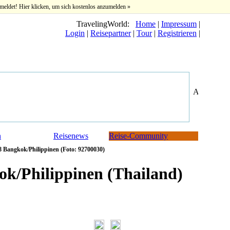
meldet! Hier klicken, um sich kostenlos anzumelden »
TravelingWorld:
Home
|
Impressum
|
Login
|
Reisepartner
|
Tour
|
Registrieren
|
n
Reisenews
Reise-Community
8 Bangkok/Philippinen (Foto: 92700030)
ok/Philippinen (Thailand)