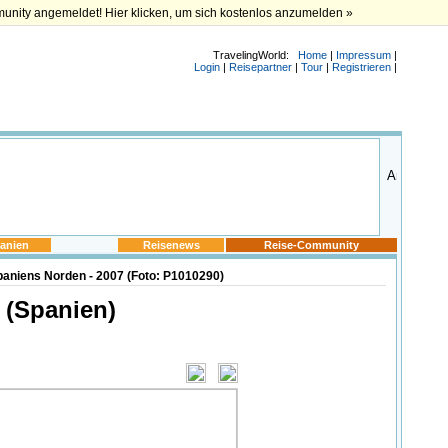
munity angemeldet! Hier klicken, um sich kostenlos anzumelden »
TravelingWorld:
Home
|
Impressum
|
Login
|
Reisepartner
|
Tour
|
Registrieren
|
anien
Reisenews
Reise-Community
aniens Norden - 2007 (Foto: P1010290)
 (Spanien)