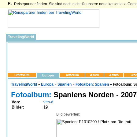
Reisepartner finden: Sie sind noch nicht für unsere neue kostenlose Com
TravelingWorld
Startseite
Amerika
Asien
Afrika
Oze
Europa
TravelingWorld
»
Europa
»
Spanien
»
Fotoalben: Spanien
» Fotoalbum: Sp
Fotoalbum:
Spaniens Norden - 2007
Von:
vito-d
Bilder:
19
Bild bewerten: