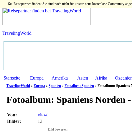
Reisepartner finden: Sie sind noch nicht für unsere neue kostenlose Community ange
TravelingWorld
Startseite
Europa
Amerika
Asien
Afrika
Ozeanie
TravelingWorld
»
Europa
»
Spanien
»
Fotoalben: Spanien
» Fotoalbum: Spaniens N
Fotoalbum:
Spaniens Norden - 
Von:
vito-d
Bilder:
13
Bild bewerten: