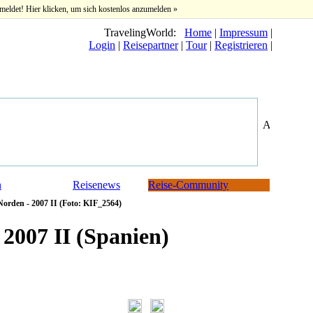
meldet! Hier klicken, um sich kostenlos anzumelden »
TravelingWorld:
Home
|
Impressum
|
Login
|
Reisepartner
|
Tour
|
Registrieren
|
n
Reisenews
Reise-Community
orden - 2007 II (Foto: KIF_2564)
2007 II (Spanien)