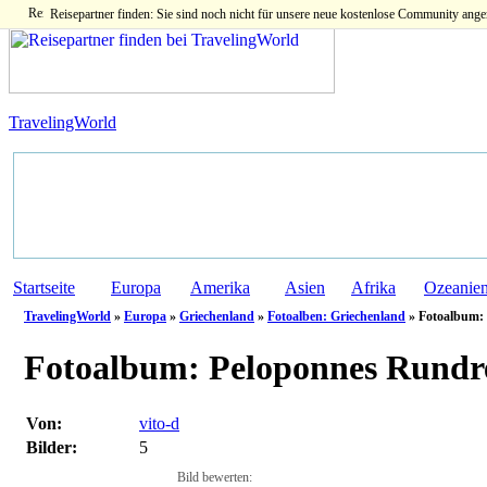
Reisepartner finden: Sie sind noch nicht für unsere neue kostenlose Community ange
TravelingWorld
Startseite
Europa
Amerika
Asien
Afrika
Ozeanie
TravelingWorld
»
Europa
»
Griechenland
»
Fotoalben: Griechenland
» Fotoalbum: 
Fotoalbum:
Peloponnes Rundrei
Von:
vito-d
Bilder:
5
Bild bewerten: