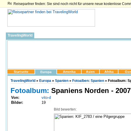
Reisepartner finden: Sie sind noch nicht für unsere neue kostenlose Com
TravelingWorld
Startseite
Amerika
Asien
Afrika
Oze
Europa
TravelingWorld
»
Europa
»
Spanien
»
Fotoalben: Spanien
» Fotoalbum: Sp
Fotoalbum:
Spaniens Norden - 2007
Von:
vito-d
Bilder:
19
Bild bewerten: