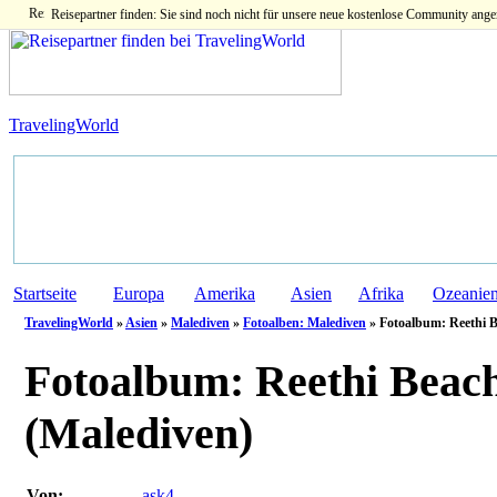
Reisepartner finden: Sie sind noch nicht für unsere neue kostenlose Community ange
TravelingWorld
Startseite
Europa
Amerika
Asien
Afrika
Ozeanie
TravelingWorld
»
Asien
»
Malediven
»
Fotoalben: Malediven
» Fotoalbum: Reethi B
Fotoalbum:
Reethi Beach
(Malediven)
Von:
ask4