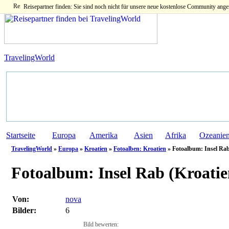
Reisepartner finden: Sie sind noch nicht für unsere neue kostenlose Community ange
TravelingWorld
Startseite
Europa
Amerika
Asien
Afrika
Ozeanie
TravelingWorld
»
Europa
»
Kroatien
»
Fotoalben: Kroatien
» Fotoalbum: Insel Ra
Fotoalbum:
Insel Rab (Kroatie
Von:
nova
Bilder:
6
Bild bewerten: