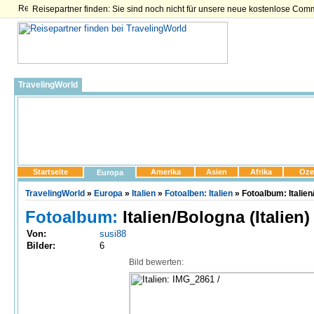
Reisepartner finden: Sie sind noch nicht für unsere neue kostenlose Com
TravelingWorld
Startseite
Amerika
Asien
Afrika
Oze
Europa
TravelingWorld
»
Europa
»
Italien
»
Fotoalben: Italien
» Fotoalbum: Italie
Fotoalbum:
Italien/Bologna (Italien)
Von:
susi88
Bilder:
6
Bild bewerten: