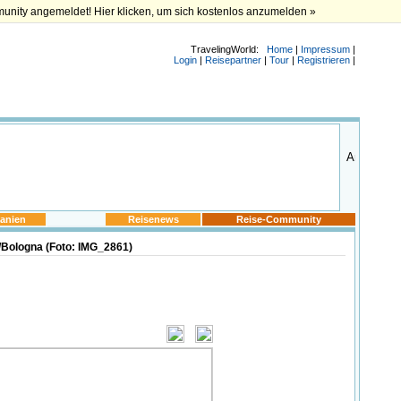
munity angemeldet! Hier klicken, um sich kostenlos anzumelden »
TravelingWorld:
Home
|
Impressum
|
Login
|
Reisepartner
|
Tour
|
Registrieren
|
anien
Reisenews
Reise-Community
n/Bologna (Foto: IMG_2861)