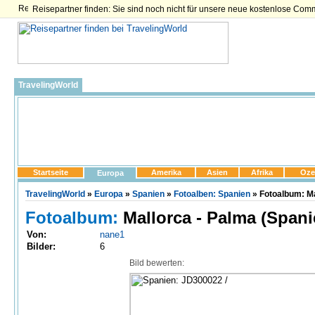
Reisepartner finden: Sie sind noch nicht für unsere neue kostenlose Com
TravelingWorld
Startseite
Amerika
Asien
Afrika
Oze
Europa
TravelingWorld
»
Europa
»
Spanien
»
Fotoalben: Spanien
» Fotoalbum: Ma
Fotoalbum:
Mallorca - Palma (Spani
Von:
nane1
Bilder:
6
Bild bewerten: