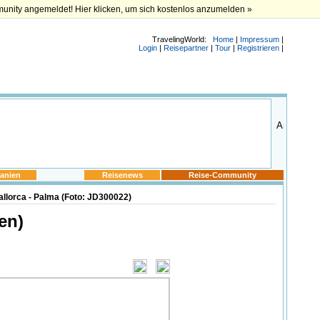
munity angemeldet! Hier klicken, um sich kostenlos anzumelden »
TravelingWorld:
Home
|
Impressum
|
Login
|
Reisepartner
|
Tour
|
Registrieren
|
anien
Reisenews
Reise-Community
llorca - Palma (Foto: JD300022)
en)