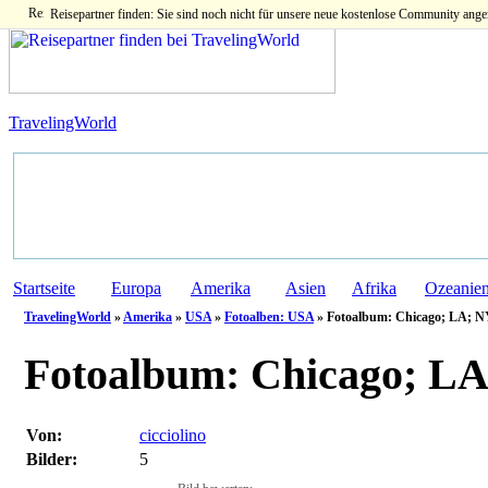
Reisepartner finden: Sie sind noch nicht für unsere neue kostenlose Community ange
TravelingWorld
Startseite
Europa
Amerika
Asien
Afrika
Ozeanie
TravelingWorld
»
Amerika
»
USA
»
Fotoalben: USA
» Fotoalbum: Chicago; LA; N
Fotoalbum:
Chicago; LA
Von:
cicciolino
Bilder:
5