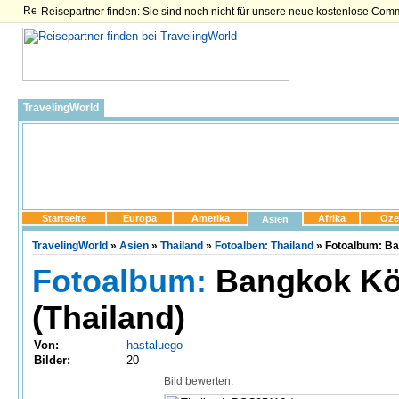
Reisepartner finden: Sie sind noch nicht für unsere neue kostenlose Com
TravelingWorld
Startseite
Europa
Amerika
Afrika
Oze
Asien
TravelingWorld
»
Asien
»
Thailand
»
Fotoalben: Thailand
» Fotoalbum: Ba
Fotoalbum:
Bangkok Kön
(Thailand)
Von:
hastaluego
Bilder:
20
Bild bewerten: