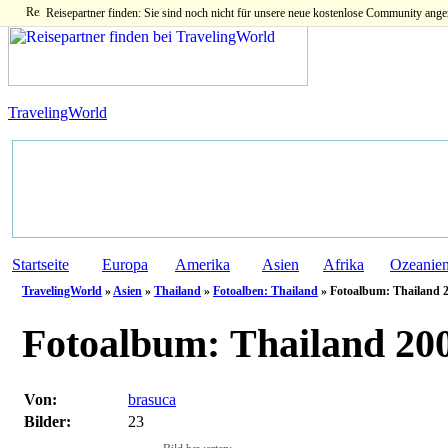
Reisepartner finden: Sie sind noch nicht für unsere neue kostenlose Community ange
TravelingWorld
Startseite
Europa
Amerika
Asien
Afrika
Ozeanie
TravelingWorld
»
Asien
»
Thailand
»
Fotoalben: Thailand
» Fotoalbum: Thailand 
Fotoalbum:
Thailand 200
Von:
brasuca
Bilder:
23