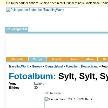
Reisepartner finden: Sie sind noch nicht für unsere neue kostenlose Com
TravelingWorld
Startseite
Amerika
Asien
Afrika
Oze
Europa
TravelingWorld
»
Europa
»
Deutschland
»
Fotoalben: Deutschland
» Fotoa
Fotoalbum:
Sylt, Sylt, S
Von:
kalinka
Bilder:
30
Bild bewerten: