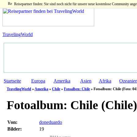
Reisepartner finden: Sie sind noch nicht für unsere neue kostenlose Community ange
TravelingWorld
Startseite
Europa
Amerika
Asien
Afrika
Ozeanie
TravelingWorld
»
Amerika
»
Chile
»
Fotoalben: Chile
» Fotoalbum: Chile (Foto: 04
Fotoalbum:
Chile (Chile)
Von:
doneduardo
Bilder:
19