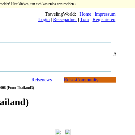
meldet! Hier klicken, um sich kostenlos anzumelden »
TravelingWorld:
Home
|
Impressum
|
Login
|
Reisepartner
|
Tour
|
Registrieren
|
n
Reisenews
Reise-Community
008 (Foto: Thailand3)
ailand)