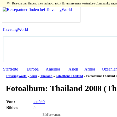
Reisepartner finden: Sie sind noch nicht für unsere neue kostenlose Community ange
TravelingWorld
Startseite
Europa
Amerika
Asien
Afrika
Ozeanie
TravelingWorld
»
Asien
»
Thailand
»
Fotoalben: Thailand
» Fotoalbum: Thailand 2
Fotoalbum:
Thailand 2008 (Th
Von:
teufel9
Bilder:
5
Bild bewerten: