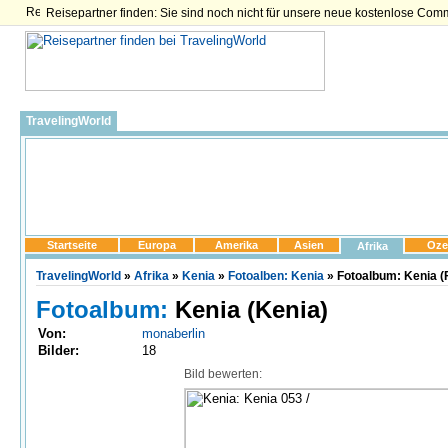
Reisepartner finden: Sie sind noch nicht für unsere neue kostenlose Com
TravelingWorld
Startseite
Europa
Amerika
Asien
Oze
Afrika
TravelingWorld
»
Afrika
»
Kenia
»
Fotoalben: Kenia
» Fotoalbum: Kenia (
Fotoalbum:
Kenia (Kenia)
Von:
monaberlin
Bilder:
18
Bild bewerten: