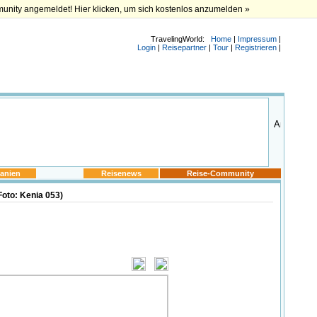
munity angemeldet! Hier klicken, um sich kostenlos anzumelden »
TravelingWorld:
Home
|
Impressum
|
Login
|
Reisepartner
|
Tour
|
Registrieren
|
anien
Reisenews
Reise-Community
Foto: Kenia 053)