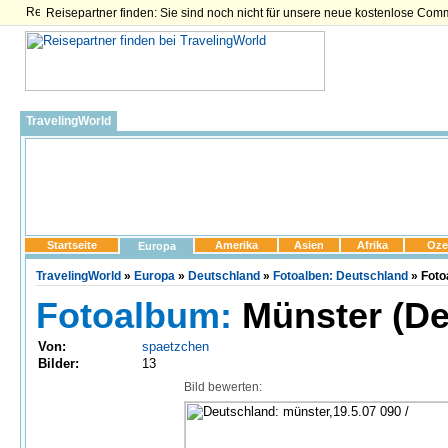
Reisepartner finden: Sie sind noch nicht für unsere neue kostenlose Com
TravelingWorld
Startseite
Amerika
Asien
Afrika
Oze
Europa
TravelingWorld
»
Europa
»
Deutschland
»
Fotoalben: Deutschland
» Foto
Fotoalbum:
Münster (De
Von:
spaetzchen
Bilder:
13
Bild bewerten: