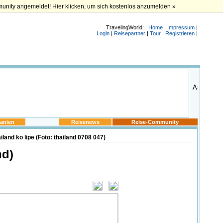
munity angemeldet! Hier klicken, um sich kostenlos anzumelden »
TravelingWorld:
Home
|
Impressum
|
Login
|
Reisepartner
|
Tour
|
Registrieren
|
anien
Reisenews
Reise-Community
land ko lipe (Foto: thailand 0708 047)
nd)