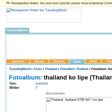
Reisepartner finden: Sie sind noch nicht für unsere neue kostenlose Com
TravelingWorld
Startseite
Europa
Amerika
Afrika
Oze
Asien
TravelingWorld
»
Asien
»
Thailand
»
Fotoalben: Thailand
» Fotoalbum: thai
Fotoalbum:
thailand ko lipe (Thaila
Von:
matahari
Bilder:
7
Bild bewerten: