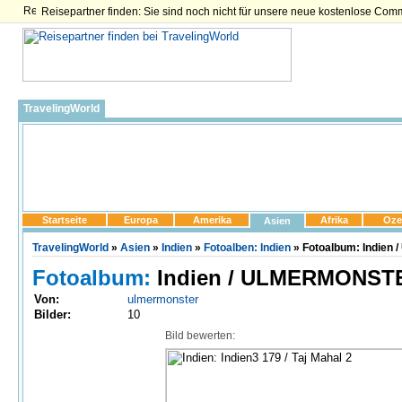
Reisepartner finden: Sie sind noch nicht für unsere neue kostenlose Com
TravelingWorld
Startseite
Europa
Amerika
Afrika
Oze
Asien
TravelingWorld
»
Asien
»
Indien
»
Fotoalben: Indien
» Fotoalbum: Indien 
Fotoalbum:
Indien / ULMERMONSTER
Von:
ulmermonster
Bilder:
10
Bild bewerten: