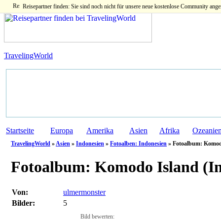
Reisepartner finden: Sie sind noch nicht für unsere neue kostenlose Community ange
TravelingWorld
Startseite
Europa
Amerika
Asien
Afrika
Ozeanie
TravelingWorld
»
Asien
»
Indonesien
»
Fotoalben: Indonesien
» Fotoalbum: Komodo 
Fotoalbum:
Komodo Island (In
Von:
ulmermonster
Bilder:
5
Bild bewerten: