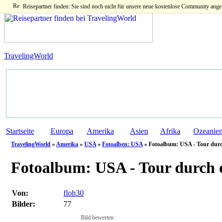
Reisepartner finden: Sie sind noch nicht für unsere neue kostenlose Community ange
TravelingWorld
Startseite
Europa
Amerika
Asien
Afrika
Ozeanie
TravelingWorld
»
Amerika
»
USA
»
Fotoalben: USA
» Fotoalbum: USA - Tour durch
Fotoalbum:
USA - Tour durch 
Von:
floh30
Bilder:
77
Bild bewerten: