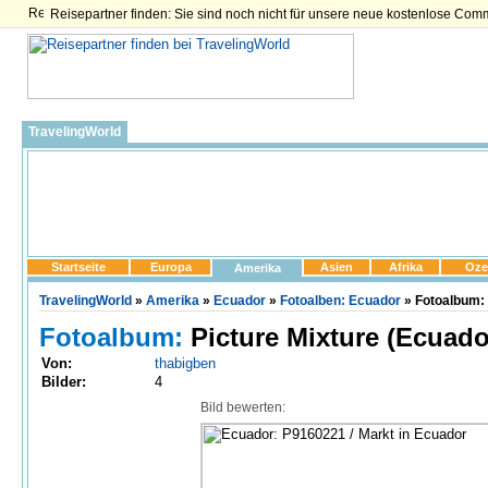
Reisepartner finden: Sie sind noch nicht für unsere neue kostenlose Com
TravelingWorld
Startseite
Europa
Asien
Afrika
Oze
Amerika
TravelingWorld
»
Amerika
»
Ecuador
»
Fotoalben: Ecuador
» Fotoalbum: 
Fotoalbum:
Picture Mixture (Ecuado
Von:
thabigben
Bilder:
4
Bild bewerten: