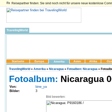
Reisepartner finden: Sie sind noch nicht für unsere neue kostenlose Com
TravelingWorld
Startseite
Europa
Asien
Afrika
Oze
Amerika
TravelingWorld
»
Amerika
»
Nicaragua
»
Fotoalben: Nicaragua
» Fotoalb
Fotoalbum:
Nicaragua 0
Von:
bine_ya
Bilder:
3
Bild bewerten: