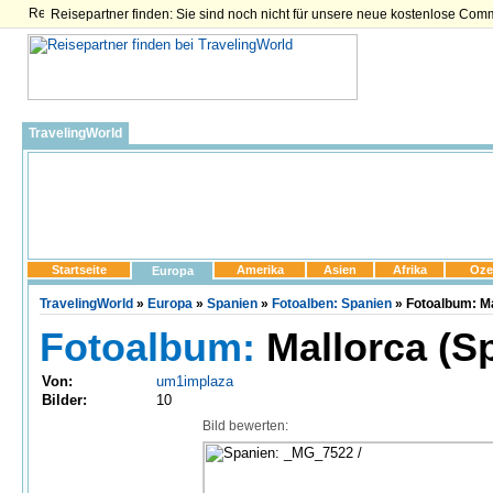
Reisepartner finden: Sie sind noch nicht für unsere neue kostenlose Com
TravelingWorld
Startseite
Amerika
Asien
Afrika
Oze
Europa
TravelingWorld
»
Europa
»
Spanien
»
Fotoalben: Spanien
» Fotoalbum: Ma
Fotoalbum:
Mallorca (S
Von:
um1implaza
Bilder:
10
Bild bewerten: