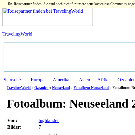
Reisepartner finden: Sie sind noch nicht für unsere neue kostenlose Community ange
TravelingWorld
Startseite
Europa
Amerika
Asien
Afrika
Ozeanie
TravelingWorld
»
Ozeanien
»
Neuseeland
»
Fotoalben: Neuseeland
» Fotoalbum: Ne
Fotoalbum:
Neuseeland 2
Von:
highlander
Bilder:
7