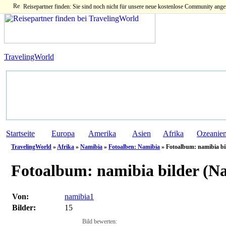
Reisepartner finden: Sie sind noch nicht für unsere neue kostenlose Community ange
TravelingWorld
Startseite
Europa
Amerika
Asien
Afrika
Ozeanie
TravelingWorld
»
Afrika
»
Namibia
»
Fotoalben: Namibia
» Fotoalbum: namibia bil
Fotoalbum:
namibia bilder (N
Von:
namibia1
Bilder:
15
Bild bewerten: