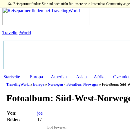
Reisepartner finden: Sie sind noch nicht für unsere neue kostenlose Community ange
TravelingWorld
Startseite
Europa
Amerika
Asien
Afrika
Ozeanie
TravelingWorld
»
Europa
»
Norwegen
»
Fotoalben: Norwegen
» Fotoalbum: Süd-We
Fotoalbum:
Süd-West-Norwege
Von:
joe
Bilder:
17
Bild bewerten: