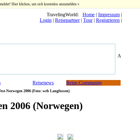
meldet! Hier klicken, um sich kostenlos anzumelden »
TravelingWorld:
Home
|
Impressum
|
Login
|
Reisepartner
|
Tour
|
Registrieren
|
n
Reisenews
Reise-Community
st-Norwegen 2006 (Foto: web Langfossen)
n 2006 (Norwegen)