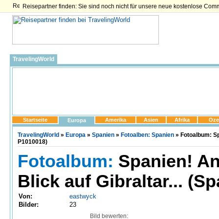
Reisepartner finden: Sie sind noch nicht für unsere neue kostenlose Com
TravelingWorld
Startseite
Amerika
Asien
Afrika
Oze
Europa
TravelingWorld
»
Europa
»
Spanien
»
Fotoalben: Spanien
» Fotoalbum: Spa
P1010018)
Fotoalbum:
Spanien! An
Blick auf Gibraltar... (S
Von:
eastwyck
Bilder:
23
Bild bewerten: