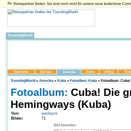
Reisepartner finden: Sie sind noch nicht für unsere neue kostenlose Com
TravelingWorld
Startseite
Europa
Asien
Afrika
Oze
Amerika
TravelingWorld
»
Amerika
»
Kuba
»
Fotoalben: Kuba
» Fotoalbum: Cuba!
Fotoalbum:
Cuba! Die g
Hemingways (Kuba)
Von:
eastwyck
Bilder:
71
Bild bewerten: