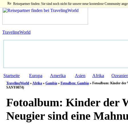
Reisepartner finden: Sie sind noch nicht für unsere neue kostenlose Community ange
TravelingWorld
Startseite
Europa
Amerika
Asien
Afrika
Ozeanie
TravelingWorld
»
Afrika
»
Gambia
»
Fotoalben: Gambia
» Fotoalbum: Kinder der W
SANY0074)
Fotoalbum:
Kinder der W
Neugier sind eine Mahn