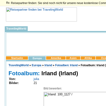
Reisepartner finden: Sie sind noch nicht für unsere neue kostenlose Com
TravelingWorld
Startseite
Amerika
Asien
Afrika
Oze
Europa
TravelingWorld
»
Europa
»
Irland
»
Fotoalben: Irland
» Fotoalbum: Irland 
Fotoalbum:
Irland (Irland)
Von:
julia
Bilder:
21
Bild bewerten: