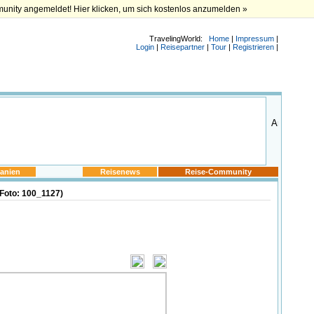
munity angemeldet! Hier klicken, um sich kostenlos anzumelden »
TravelingWorld:
Home
|
Impressum
|
Login
|
Reisepartner
|
Tour
|
Registrieren
|
anien
Reisenews
Reise-Community
(Foto: 100_1127)