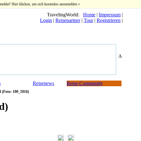
meldet! Hier klicken, um sich kostenlos anzumelden »
TravelingWorld:
Home
|
Impressum
|
Login
|
Reisepartner
|
Tour
|
Registrieren
|
n
Reisenews
Reise-Community
 (Foto: 100_1816)
d)