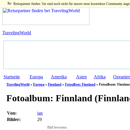
Reisepartner finden: Sie sind noch nicht für unsere neue kostenlose Community ange
TravelingWorld
Startseite
Europa
Amerika
Asien
Afrika
Ozeanie
TravelingWorld
»
Europa
»
Finnland
»
Fotoalben: Finnland
» Fotoalbum: Finnland
Fotoalbum:
Finnland (Finnlan
Von:
jan
Bilder:
29
Bild bewerten: