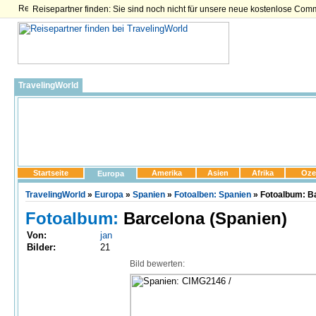
Reisepartner finden: Sie sind noch nicht für unsere neue kostenlose Com
TravelingWorld
Startseite
Amerika
Asien
Afrika
Oze
Europa
TravelingWorld
»
Europa
»
Spanien
»
Fotoalben: Spanien
» Fotoalbum: B
Fotoalbum:
Barcelona (Spanien)
Von:
jan
Bilder:
21
Bild bewerten: