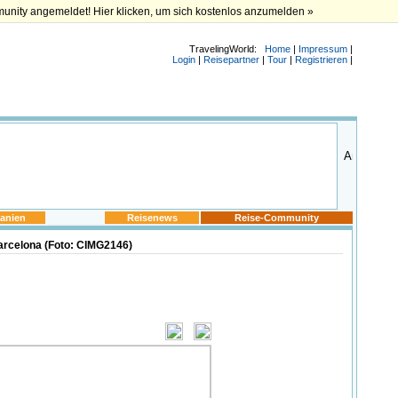
munity angemeldet! Hier klicken, um sich kostenlos anzumelden »
TravelingWorld:
Home
|
Impressum
|
Login
|
Reisepartner
|
Tour
|
Registrieren
|
anien
Reisenews
Reise-Community
arcelona (Foto: CIMG2146)