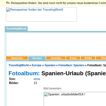
Reisepartner finden: Sie sind noch nicht für unsere neue kostenlose Com
TravelingWorld
Startseite
Amerika
Asien
Afrika
Oze
Europa
TravelingWorld
»
Europa
»
Spanien
»
Fotoalben: Spanien
» Fotoalbum: Sp
Fotoalbum:
Spanien-Urlaub (Spanie
Von:
anne
Bilder:
13
Bild bewerten: