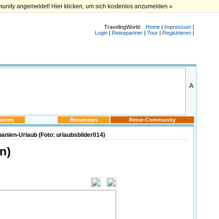
munity angemeldet! Hier klicken, um sich kostenlos anzumelden »
TravelingWorld:
Home
|
Impressum
|
Login
|
Reisepartner
|
Tour
|
Registrieren
|
anien
Reisenews
Reise-Community
anien-Urlaub (Foto: urlaubsbilder014)
n)