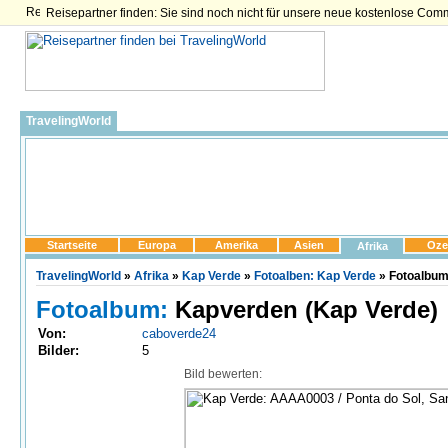
Reisepartner finden: Sie sind noch nicht für unsere neue kostenlose Com
TravelingWorld
Startseite
Europa
Amerika
Asien
Oze
Afrika
TravelingWorld
»
Afrika
»
Kap Verde
»
Fotoalben: Kap Verde
» Fotoalbum
Fotoalbum:
Kapverden (Kap Verde)
Von:
caboverde24
Bilder:
5
Bild bewerten: