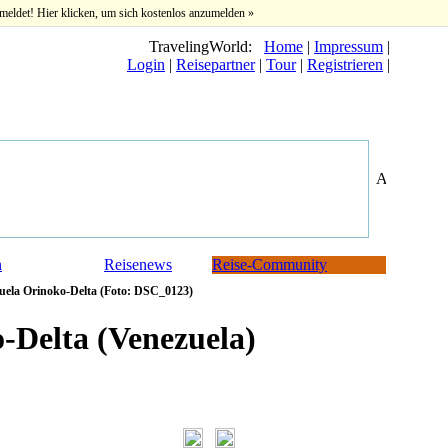
meldet! Hier klicken, um sich kostenlos anzumelden »
TravelingWorld:
Home
|
Impressum
|
Login
|
Reisepartner
|
Tour
|
Registrieren
|
n
Reisenews
Reise-Community
uela Orinoko-Delta (Foto: DSC_0123)
-Delta (Venezuela)