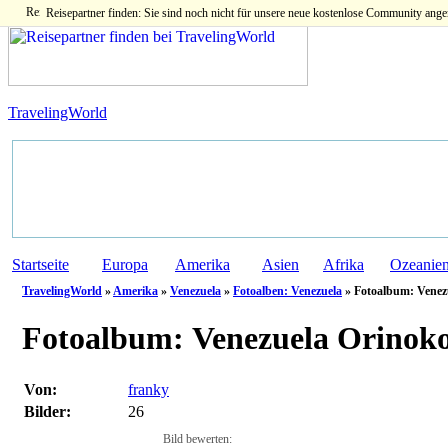
Reisepartner finden: Sie sind noch nicht für unsere neue kostenlose Community ange
TravelingWorld
Startseite
Europa
Amerika
Asien
Afrika
Ozeanie
TravelingWorld
»
Amerika
»
Venezuela
»
Fotoalben: Venezuela
» Fotoalbum: Venez
Fotoalbum:
Venezuela Orinoko
Von:
franky
Bilder:
26
Bild bewerten: