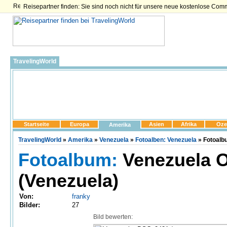
Reisepartner finden: Sie sind noch nicht für unsere neue kostenlose Com
TravelingWorld
Startseite
Europa
Asien
Afrika
Oze
Amerika
TravelingWorld
»
Amerika
»
Venezuela
»
Fotoalben: Venezuela
» Fotoalb
Fotoalbum:
Venezuela O
(Venezuela)
Von:
franky
Bilder:
27
Bild bewerten: