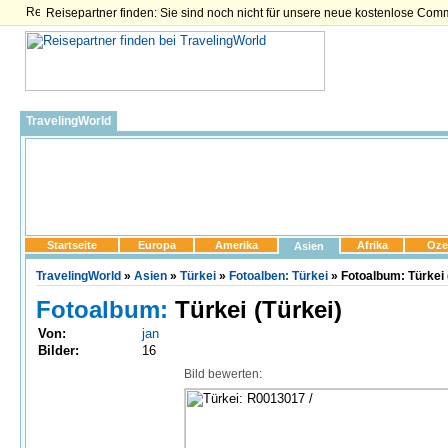
Reisepartner finden: Sie sind noch nicht für unsere neue kostenlose Com
TravelingWorld
Startseite
Europa
Amerika
Afrika
Oze
Asien
TravelingWorld
»
Asien
»
Türkei
»
Fotoalben: Türkei
» Fotoalbum: Türkei
Fotoalbum:
Türkei (Türkei)
Von:
jan
Bilder:
16
Bild bewerten: