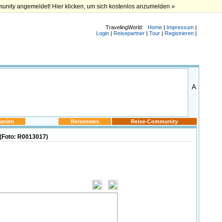
munity angemeldet! Hier klicken, um sich kostenlos anzumelden »
TravelingWorld:
Home
|
Impressum
|
Login
|
Reisepartner
|
Tour
|
Registrieren
|
anien
Reisenews
Reise-Community
 (Foto: R0013017)