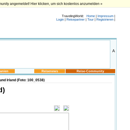
munity angemeldet! Hier klicken, um sich kostenlos anzumelden »
TravelingWorld:
Home
|
Impressum
|
Login
|
Reisepartner
|
Tour
|
Registrieren
|
anien
Reisenews
Reise-Community
und Irland (Foto: 100_0538)
d)