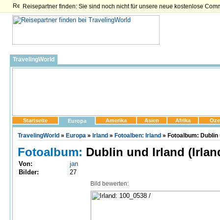
Reisepartner finden: Sie sind noch nicht für unsere neue kostenlose Com
TravelingWorld
Startseite
Amerika
Asien
Afrika
Oze
Europa
TravelingWorld
»
Europa
»
Irland
»
Fotoalben: Irland
» Fotoalbum: Dublin 
Fotoalbum:
Dublin und Irland (Irlan
Von:
jan
Bilder:
27
Bild bewerten: