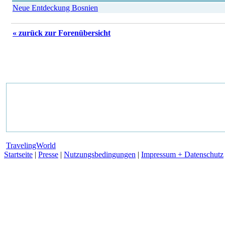
Neue Entdeckung Bosnien
« zurück zur Forenübersicht
TravelingWorld
Startseite
|
Presse
|
Nutzungsbedingungen
|
Impressum + Datenschutz