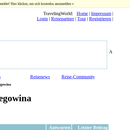
meldet! Hier klicken, um sich kostenlos anzumelden »
TravelingWorld:
Home
|
Impressum
|
Login
|
Reisepartner
|
Tour
|
Registrieren
|
n
Reisenews
Reise-Community
egowina
egowina
Antworten
Letzter Beitrag